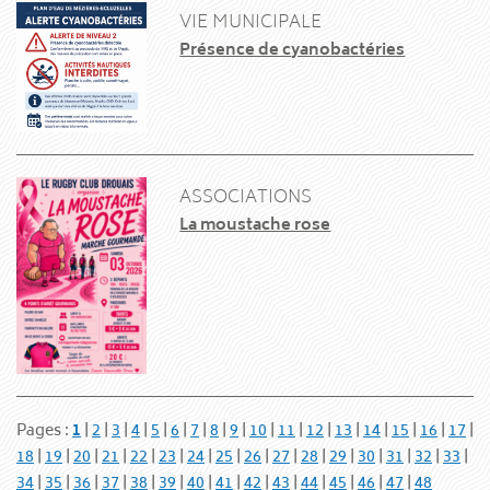
VIE MUNICIPALE
Présence de cyanobactéries
ASSOCIATIONS
La moustache rose
Pages :
1
|
2
|
3
|
4
|
5
|
6
|
7
|
8
|
9
|
10
|
11
|
12
|
13
|
14
|
15
|
16
|
17
|
18
|
19
|
20
|
21
|
22
|
23
|
24
|
25
|
26
|
27
|
28
|
29
|
30
|
31
|
32
|
33
|
34
|
35
|
36
|
37
|
38
|
39
|
40
|
41
|
42
|
43
|
44
|
45
|
46
|
47
|
48